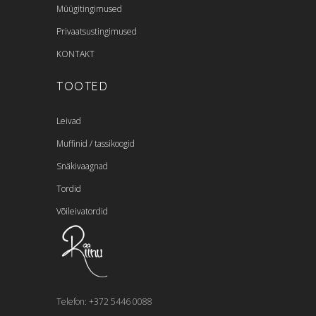
Müügitingimused
Privaatsustingimused
KONTAKT
TOOTED
Leivad
Muffinid / tassikoogid
Snäkivaagnad
Tordid
Võileivatordid
Telefon: ‭+372 5446 0088‬