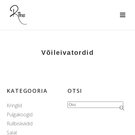
Võileivatordid
KATEGOORIA
OTSI
Kringlid
Search
for:
Pulgakoogid
Rullbiskviidid
Salat