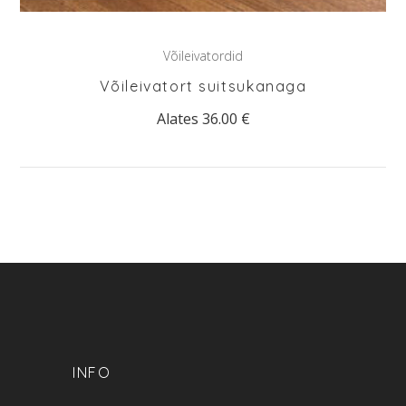
Võileivatordid
Võileivatort suitsukanaga
Alates
36.00
€
INFO