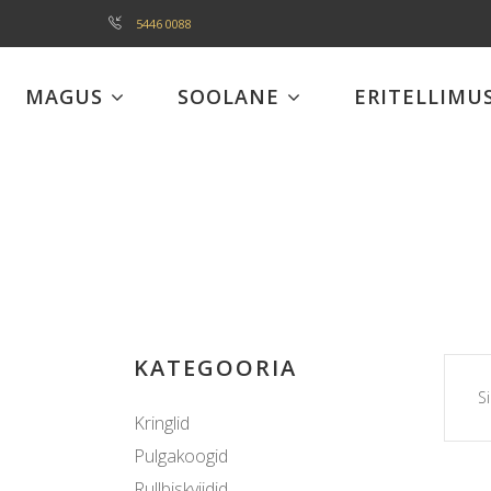
5446 0088
MAGUS
SOOLANE
ERITELLIMU
KATEGOORIA
Si
Kringlid
Pulgakoogid
Rullbiskviidid