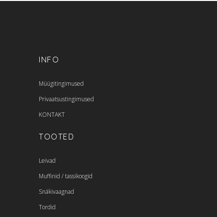
INFO
Müügitingimused
Privaatsustingimused
KONTAKT
TOOTED
Leivad
Muffinid / tassikoogid
Snäkivaagnad
Tordid