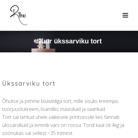
Suur ükssarviku tort
Ükssarviku tort
Õhulise ja pehme biskviidiga tort, mille sisuks kreemjas
toorjuustukreem, lisandiks maasikad ja vaarikad.
Tort sai tehtud ühele väikesele printsessile kes fännab
ükssarvikuid ja lemmik värv on roosa. Tordi kaal oli 4kg ja
söönukas sai sellest ~35 inimest.